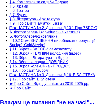
§ 4. Комплекси та садиби Подолу
§ 5. Храми
§ 6. Театри
§ 7. Вулиці
§ 8. Література - Архітектура
§ 9. Про сайт "Пам'ятки Києва"
❎ ★ ЧАСТИНА № 2. Дозвілля. § 10.1 Про ЗБРОЮ
А. Фотогалерея-1 (оригінальна частина)
Б. Фотогалерея-2 (репліки)
§ 10.2 СамоЗНИЩЕННЯ виробниками репутації -
Buck(c), ColdSteel(c)
§ 11. Зброя - ЗАСОБИ самозахисту
§ 12. Зброя - ТЕХНІКИ володіння (відео)
§ 13. Зброя - Література та Відео
§ 14. Зброя холодна - ДОВІДНИК
§ 15. Зброя колекційна - ПРОДАЖ
§ 16. Про сайт "Зброя"
❎ ★ ЧАСТИНА № 3. Дозвілля. § 16. БІБЛІОТЕКА
§ 17. Про сайт "Бібліотека"
★ Про Сайт - Відвідуваність за 2019-2025 рр.
★ Про Сайт
Владам це питання "не на часі"...