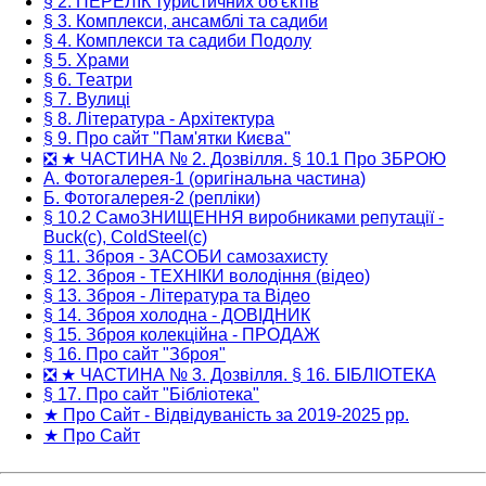
§ 2. ПЕРЕЛІК туристичних об'єктів
§ 3. Комплекси, ансамблі та садиби
§ 4. Комплекси та садиби Подолу
§ 5. Храми
§ 6. Театри
§ 7. Вулиці
§ 8. Література - Архітектура
§ 9. Про сайт "Пам'ятки Києва"
❎ ★ ЧАСТИНА № 2. Дозвілля. § 10.1 Про ЗБРОЮ
А. Фотогалерея-1 (оригінальна частина)
Б. Фотогалерея-2 (репліки)
§ 10.2 СамоЗНИЩЕННЯ виробниками репутації -
Buck(c), ColdSteel(c)
§ 11. Зброя - ЗАСОБИ самозахисту
§ 12. Зброя - ТЕХНІКИ володіння (відео)
§ 13. Зброя - Література та Відео
§ 14. Зброя холодна - ДОВІДНИК
§ 15. Зброя колекційна - ПРОДАЖ
§ 16. Про сайт "Зброя"
❎ ★ ЧАСТИНА № 3. Дозвілля. § 16. БІБЛІОТЕКА
§ 17. Про сайт "Бібліотека"
★ Про Сайт - Відвідуваність за 2019-2025 рр.
★ Про Сайт