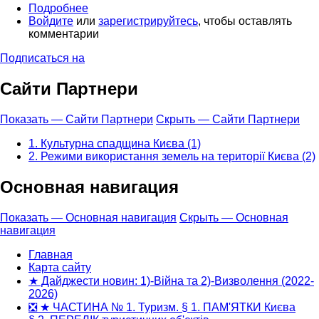
Подробнее
о
Войдите
или
Про
зарегистрируйтесь
, чтобы оставлять
комментарии
сайт
Подписаться на
Сайти Партнери
Показать — Сайти Партнери
Скрыть — Сайти Партнери
1. Культурна спадщина Києва (1)
2. Режими використання земель на території Києва (2)
Основная навигация
Показать — Основная навигация
Скрыть — Основная
навигация
Главная
Карта сайту
★ Дайджести новин: 1)-Війна та 2)-Визволення (2022-
2026)
❎ ★ ЧАСТИНА № 1. Туризм. § 1. ПАМ'ЯТКИ Києва