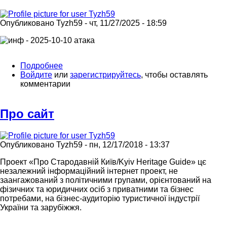
Опубликовано
Tyzh59
-
чт, 11/27/2025 - 18:59
Подробнее
о
Войдите
или
Владам
зарегистрируйтесь
, чтобы оставлять
комментарии
це
питання
"не
Про сайт
на
часі"...
Опубликовано
Tyzh59
-
пн, 12/17/2018 - 13:37
Проект «Про Стародавній Київ/
Kyiv
Heritage Guide» цє
незалежний інформаційний інтернет проект, не
заангажований з політичними групами, орієнтований на
фізичних та юридичних осіб з приватними та бізнес
потребами, на бізнес-аудиторію туристичної індустрії
України та зарубіжжя.