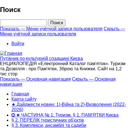
Перейти
Поиск
к
основному
Поиск
содержанию
Показать — Меню учётной записи пользователя
Скрыть —
Меню учётной записи пользователя
Меню
учётной
Войти
записи
пользователя
Путівник по культурній спадщині Києва
ЕНЦИКЛОПЕДІЯ «Електронний Каталог пам'яток». Туризм
та Дозвілля - про Пам'ятки, Зброю та Книжки. Сайт на 1,2
тис стор
Показать — Основная навигация
Скрыть — Основная
навигация
Основная
навигация
Главная
Карта сайту
★ Дайджести новин: 1)-Війна та 2)-Визволення (2022-
2026)
❎ ★ ЧАСТИНА № 1. Туризм. § 1. ПАМ'ЯТКИ Києва
§ 2. ПЕРЕЛІК туристичних об'єктів
§ 3. Комплекси, ансамблі та садиби