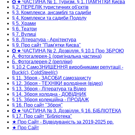
❎ ★ ЧАСТИНА № 1. Туризм. § 1. ПАМ'ЯТКИ Києва
§ 2. ПЕРЕЛІК туристичних об'єктів
§ 3. Комплекси, ансамблі та садиби
§ 4. Комплекси та садиби Подолу
§ 5. Храми
§ 6. Театри
§ 7. Вулиці
§ 8. Література - Архітектура
§ 9. Про сайт "Пам'ятки Києва"
❎ ★ ЧАСТИНА № 2. Дозвілля. § 10.1 Про ЗБРОЮ
А. Фотогалерея-1 (оригінальна частина)
Б. Фотогалерея-2 (репліки)
§ 10.2 СамоЗНИЩЕННЯ виробниками репутації -
Buck(c), ColdSteel(c)
§ 11. Зброя - ЗАСОБИ самозахисту
§ 12. Зброя - ТЕХНІКИ володіння (відео)
§ 13. Зброя - Література та Відео
§ 14. Зброя холодна - ДОВІДНИК
§ 15. Зброя колекційна - ПРОДАЖ
§ 16. Про сайт "Зброя"
❎ ★ ЧАСТИНА № 3. Дозвілля. § 16. БІБЛІОТЕКА
§ 17. Про сайт "Бібліотека"
★ Про Сайт - Відвідуваність за 2019-2025 рр.
★ Про Сайт