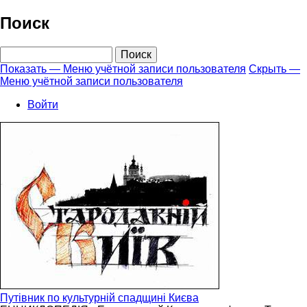
Перейти
Поиск
к
основному
Поиск
содержанию
Показать — Меню учётной записи пользователя
Скрыть —
Меню учётной записи пользователя
Меню
учётной
Войти
записи
пользователя
Путівник по культурній спадщині Києва