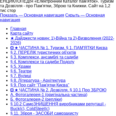
ЕНЦИКЛОПЕДІЯ «Електронний Каталог пам'яток». Туризм
та Дозвілля - про Пам'ятки, Зброю та Книжки. Сайт на 1,2
тис стор
Показать — Основная навигация
Скрыть — Основная
навигация
Основная
навигация
Главная
Карта сайту
★ Дайджести новин: 1)-Війна та 2)-Визволення (2022-
2026)
❎ ★ ЧАСТИНА № 1. Туризм. § 1. ПАМ'ЯТКИ Києва
§ 2. ПЕРЕЛІК туристичних об'єктів
§ 3. Комплекси, ансамблі та садиби
§ 4. Комплекси та садиби Подолу
§ 5. Храми
§ 6. Театри
§ 7. Вулиці
§ 8. Література - Архітектура
§ 9. Про сайт "Пам'ятки Києва"
❎ ★ ЧАСТИНА № 2. Дозвілля. § 10.1 Про ЗБРОЮ
А. Фотогалерея-1 (оригінальна частина)
Б. Фотогалерея-2 (репліки)
§ 10.2 СамоЗНИЩЕННЯ виробниками репутації -
Buck(c), ColdSteel(c)
§ 11. Зброя - ЗАСОБИ самозахисту