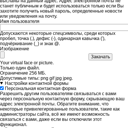
высланы на данный адрес. Адрес электронной почты не
станет публичным и будет использоваться только если Вы
захотите получить новый пароль, определенные новости
или уведомления на почту.
Имя пользователя
Допускаются некоторые спецсимволы, среди которых
пробел, точка (.), дефис (-), одинарная кавычка ('),
подчёркивание (_) и знак @.
Изображение
Your virtual face or picture.
Только один файл.
Ограничение 256 МБ.
Допустимые типы: png gif jpg jpeg.
Настройки контактной формы
Персональная контактная форма
Разрешить другим пользователям связываться с вами
через персональную контактную форму, скрывающую ваш
адрес электронной почты. Обратите внимание, что
некоторые привилегированные пользователи, такие как
администраторы сайта, всё же имеют возможность
связаться с вами, даже если вы отключили этот
функционал.