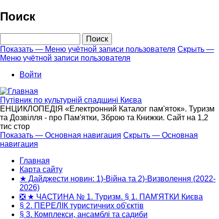
Перейти
Поиск
к
основному
Поиск
содержанию
Показать — Меню учётной записи пользователя
Скрыть —
Меню учётной записи пользователя
Меню
учётной
Войти
записи
пользователя
Путівник по культурній спадщині Києва
ЕНЦИКЛОПЕДІЯ «Електронний Каталог пам'яток». Туризм
та Дозвілля - про Пам'ятки, Зброю та Книжки. Сайт на 1,2
тис стор
Показать — Основная навигация
Скрыть — Основная
навигация
Основная
навигация
Главная
Карта сайту
★ Дайджести новин: 1)-Війна та 2)-Визволення (2022-
2026)
❎ ★ ЧАСТИНА № 1. Туризм. § 1. ПАМ'ЯТКИ Києва
§ 2. ПЕРЕЛІК туристичних об'єктів
§ 3. Комплекси, ансамблі та садиби