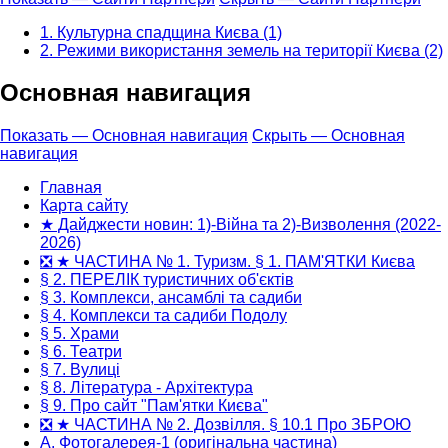
1. Культурна спадщина Києва (1)
2. Режими використання земель на території Києва (2)
Основная навигация
Показать — Основная навигация
Скрыть — Основная
навигация
Главная
Карта сайту
★ Дайджести новин: 1)-Війна та 2)-Визволення (2022-
2026)
❎ ★ ЧАСТИНА № 1. Туризм. § 1. ПАМ'ЯТКИ Києва
§ 2. ПЕРЕЛІК туристичних об'єктів
§ 3. Комплекси, ансамблі та садиби
§ 4. Комплекси та садиби Подолу
§ 5. Храми
§ 6. Театри
§ 7. Вулиці
§ 8. Література - Архітектура
§ 9. Про сайт "Пам'ятки Києва"
❎ ★ ЧАСТИНА № 2. Дозвілля. § 10.1 Про ЗБРОЮ
А. Фотогалерея-1 (оригінальна частина)