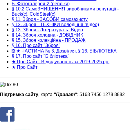
Б. Фотогалерея-2 (репліки)
§ 10.2 СамоЗНИЩЕННЯ виробниками репутації -
Buck(c), ColdSteel(c)
§ 11. Зброя - ЗАСОБИ самозахисту
§ 12. Зброя - ТЕХНІКИ володіння (відео)
§ 13. Зброя - Література та Відео
§ 14. Зброя холодна - ДОВІДНИК
§ 15. Зброя колекційна - ПРОДАЖ
§ 16. Про сайт "Зброя"
❎ ★ ЧАСТИНА № 3. Дозвілля. § 16. БІБЛІОТЕКА
§ 17. Про сайт "Бібліотека"
★ Про Сайт - Відвідуваність за 2019-2025 рр.
★ Про Сайт
Підтримка сайту
, карта
"Приват"
: 5168 7456 1278 8882