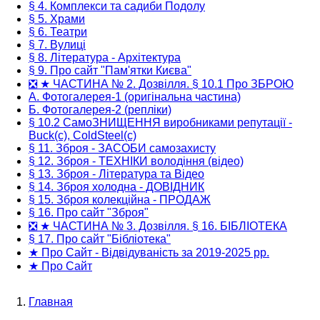
§ 4. Комплекси та садиби Подолу
§ 5. Храми
§ 6. Театри
§ 7. Вулиці
§ 8. Література - Архітектура
§ 9. Про сайт "Пам'ятки Києва"
❎ ★ ЧАСТИНА № 2. Дозвілля. § 10.1 Про ЗБРОЮ
А. Фотогалерея-1 (оригінальна частина)
Б. Фотогалерея-2 (репліки)
§ 10.2 СамоЗНИЩЕННЯ виробниками репутації -
Buck(c), ColdSteel(c)
§ 11. Зброя - ЗАСОБИ самозахисту
§ 12. Зброя - ТЕХНІКИ володіння (відео)
§ 13. Зброя - Література та Відео
§ 14. Зброя холодна - ДОВІДНИК
§ 15. Зброя колекційна - ПРОДАЖ
§ 16. Про сайт "Зброя"
❎ ★ ЧАСТИНА № 3. Дозвілля. § 16. БІБЛІОТЕКА
§ 17. Про сайт "Бібліотека"
★ Про Сайт - Відвідуваність за 2019-2025 рр.
★ Про Сайт
Главная
Строка