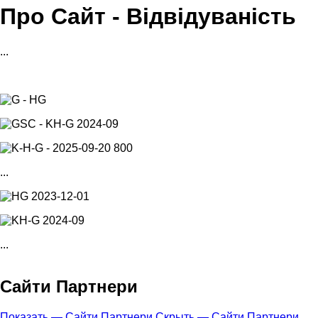
Про Сайт - Відвідуваність
навигации
...
...
...
Сайти Партнери
Показать — Сайти Партнери
Скрыть — Сайти Партнери