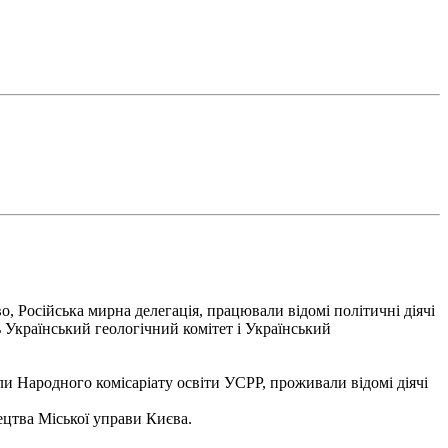
, Російська мирна делегація, працювали відомі політичні діячі
сь Український геологічний комітет і Український
ли Народного комісаріату освіти УСРР, проживали відомі діячі
цтва Міської управи Києва.