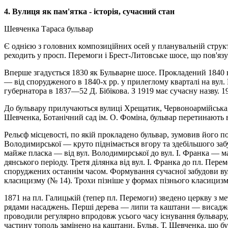
4. Вулиця як пам'ятка - історія, сучасний стан
Шевченка Тараса бульвар
Є однією з головних композиційних осей у планувальній структу
реходить у просп. Перемоги і Брест-Литовське шосе, що пов'язу
Вперше згадується 1830 як Бульварне шосе. Прокладений 1840 в
— від спорудженого в 1840-х рр. у прилегло­му кварталі на вул
губер­натора в 1837—52 Д. Бібікова. З 1919 має сучасну назву
До бульвару прилучаються вулиці Хрещатик, Червоноармійська, 
Шевченка, Ботанічний сад ім. О. Фоміна, бульвар перетинають
Рельєф місцевості, по якій прокладено бульвар, зумовив його по
Володимирської — круто піднімається вгору та здебільшого забу
майже пласка — від вул. Володимирської до вул. І. Франка — ма
дянського періоду. Третя ділянка від вул. І. Франка до пл. Пере
споруджених останнім часом. Формування сучасної забудови вул
класицизму (№ 14). Трохи пізніше у формах пізнього класицизму
1871 на пл. Галицькій (тепер пл. Пере­моги) зведено церкву з м
рядами насаджень. Перші де­рева — липи та каштани — висаджен
проводили регулярно впродовж усього часу існування бульвару,
частину тополь замінено на каштани. Бульв. Т. Шевченка, що 