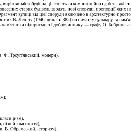
 вирізняє містобудівна цілісність та компози­ційна єдність, які с
знесе­них старих будівель зводять нові спо­руди, пропорції яких 
 Фрагмент вулиці від цієї споруди вклю­чено в архітектурно-про
к В. Леніну (1946; див. ст. 382) на початку бульвару та пам'ятн
8 пам'ятника підпри­ємцю і доброчиннику — графу О. Бобринськ
в, Ф. Троуп'янський, модерн),
м);
, класицизм),
р, пізній класицизм),
, В. Обремський, історизм).