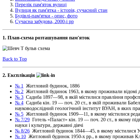
Перелік пам'яток вулиці
Вулиця як пам'ятка - історія, сучасний стан
Будівлі-пам'ятки - опис, фото
Сучасна забудова, 2000-і рр
1. План-схема розташування пам'яток
Back to Top
2. Експлікація
№ 1
Житловий будинок, 1886
№ 2
Житловий будинок 1963, в якому проживали відомі ді
№ 3
Садиба 1897—98, в якій містилися правління профспіл
№ 4
Садиба кін. 19 — поч. 20 ст., в якій проживали Бабель
науководослідний геологічний інститут ВУАН, в яких пра
№ 5
Житловий будинок 1909—11, в якому містилися редак
№ 7/29
Готель «Паласт» кін. 19 — поч. 20 ст., в якому пі
науки і культури, державні діячі
№ 8/26
Житловий будинок 1844—45, в якому містилися Укр
№ 10
Житловий будинок 1950-х рр., в якому проживав К