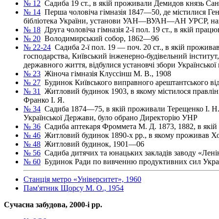
№ 12
Садиба 19 ст., в якій проживали Демидов князь Сан-
№ 14
Перша чоловіча гімназія 1847—50, де містилися Ген
бібліотека України, установи УАН—ВУАН—АН УРСР, навчал
№ 18
Друга чоловіча гімназія 2-ї пол. 19 ст., в якій прац
№ 20
Володимирський собор, 1862—96
№ 22-24
Садиба 2-ї пол. 19 — поч. 20 ст., в якій прожив
господарства, Київський інженерно-будівельний інститут, 
державного життя, відбулися установчі збори Української 
№ 23
Жіноча гімназія Клуссінш М. В., 1908
№ 27
Будинок Київського виправного арештантського відді
№ 31
Житловий будинок 1903, в якому містилося правління
Франко І. Я.
№ 34
Садиба 1874—75, в якій проживали Терещенко І. Н.,
Української Держави, було обрано Директорію УНР
№ 36
Садиба аптекаря Фроммета М. Д. 1873, 1882, в які
№ 46
Житловий будинок 1890-х рр., в якому проживав Хо
№ 48
Житловий будинок, 1901—06
№ 56
Садиба дитячих та юнацьких закладів заводу «Лені
№ 60
Будинок Ради по вивченню продуктивних сил Украї
Станція метро «Університет», 1960
Пам'ятник Щорсу М. О., 1954
Сучасна забудова, 2000-і рр.