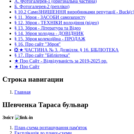
А. Фотогалерея-1 (оригінальна частина)
Б. Фотогалерея-2 (репліки)
§ 10.2 СамоЗНИЩЕННЯ виробниками репутації - Buck(c), 
§ 11. Зброя - ЗАСОБИ самозахисту
§ 12. Зброя - ТЕХНІКИ володіння (відео)
§ 13. Зброя - Література та Відео
§ 14. Зброя холодна - ДОВІДНИК
§ 15. Зброя колекційна - ПРОДАЖ
§ 16. Про сайт "Зброя"
❎ ★ ЧАСТИНА № 3. Дозвілля. § 16. БІБЛІОТЕКА
§ 17. Про сайт "Бібліотека"
★ Про Сайт - Відвідуваність за 2019-2025 рр.
★ Про Сайт
Строка навигации
Главная
Шевченка Тараса бульвар
Зміст
План-схема розташування пам'яток
Експлікація до плану-схеми