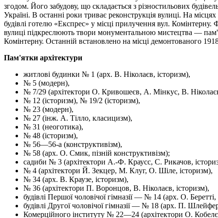
згодом. Його забудову, що складається з різностильових будівель,
Україні. В останні роки триває реконструкція вулиці. На місцях 
будівлі готелю «Експрес» у місці прилучення вул. Комінтерну.
вулиці підкреслюють тво­ри монументальною мистецтва — пам'ятни
Комінтерну. Останній встановлено на місці демонтованого 191
Пам'ятки архітектури
житлові будин­ки № 1 (арх. В. Ніколаєв, історизм),
№ 5 (модерн),
№ 7/29 (архітектори О. Кривошеєв, А. Мінкус, В. Ніколає
№ 12 (історизм), № 19/2 (історизм),
№ 23 (мо­дерн),
№ 27 (інж. А. Тілло, класицизм),
№ 31 (неоготика),
№ 48 (історизм),
№ 56—56-а (конструктивізм),
№ 58 (арх. О. Смик, пізній конструктивізм);
садиби № 3 (архітектори А.-Ф. Краусс, С. Рикачов, істориз
№ 4 (архітектори Й. Зекцер, М. Клуг, О. Шіле, істо­ризм),
№ 34 (арх. В. Краузе, історизм),
№ 36 (архітектори П. Воронцов, В. Ні­колаєв, історизм),
будівлі Першої чо­ловічої гімназії — № 14 (арх. О. Беретті
будівлі Другої чоловічої гім­назії — № 18 (арх. П. Шлейфе
Комерційного інституту № 22—24 (архітектори О. Кобелєв