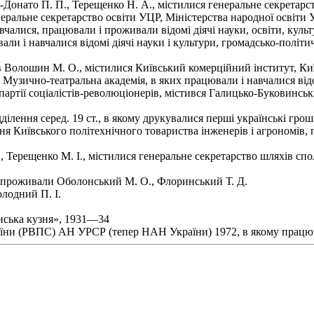
Донато П. П., Терещенко Н. А., містилися генеральне секретарс
еральне секретарство освіти УЦР, Міністерства народної освіти
ися, працювали і проживали відомі діячі науки, освіти, культ
ювали і навчалися відомі діячі науки і культури, громадсько-політ
ав Волошин М. О., містилися Київський комерційний інститут, К
Музично-театральна академія, в яких працювали і навчалися відом
партії соціалістів-революціонерів, містився Галицько-Буковинськ
лення серед. 19 ст., в якому друкувалися перші українські грош
 Київського політехнічного товариства інженерів і агрономів, 
 Терещен­ко М. І., містилися генеральне секретарство шляхів сп
й проживали Оболонський М. О., Флоринський Т. Д.
лодний П. І.
нська кузня», 1931—34
ни (РВПС) АН УРСР (тепер НАН України) 1972, в якому працюв