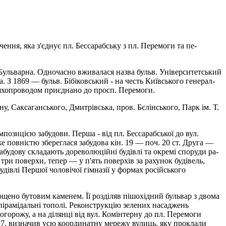
ння, яка з'єднує пл. Бессарабську з пл. Перемоги та пе­
Бульварна. Одночасно вживала­ся назва бульв. Університетський
 З 1869 — бульв. Бібіковський - на честь Київського генерал-
шляхопроводом приєднано до просп. Перемоги.
, Саксаганського, Дмитрівська, пров. Бєлінського, Парк ім. Т.
мпозицією забудови. Перша - від пл. Бессарабської до вул.
е повністю збереглася забудова кін. 19 — поч. 20 ст. Друга —
будову складають дорево­люційні будівлі та окремі споруди ра­
 три поверхи, тепер — у п'ять поверхів за рахунок будівель,
івлі Першої чоловічої гімназії у формах російського
мощено бутовим каменем. Її розділяв пішохідний бульвар з двома
ірамідальні топо­лі. Реконструкцію зелених насаджень
горожу, а на ділянці від вул. Комінтерну до пл. Перемоги
7, визначив усю коор­динатну мережу вулиць, яку проклали