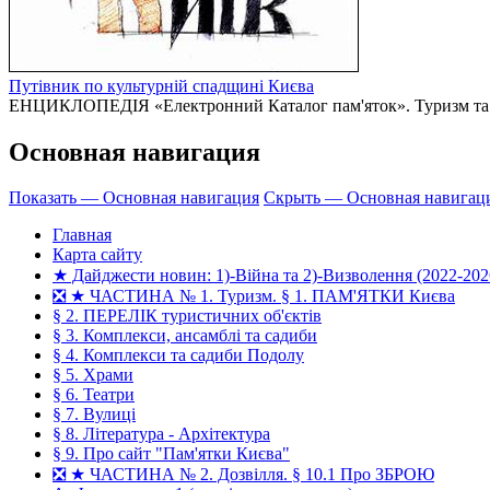
Путівник по культурній спадщині Києва
ЕНЦИКЛОПЕДІЯ «Електронний Каталог пам'яток». Туризм та Доз
Основная навигация
Показать — Основная навигация
Скрыть — Основная навигац
Главная
Карта сайту
★ Дайджести новин: 1)-Війна та 2)-Визволення (2022-202
❎ ★ ЧАСТИНА № 1. Туризм. § 1. ПАМ'ЯТКИ Києва
§ 2. ПЕРЕЛІК туристичних об'єктів
§ 3. Комплекси, ансамблі та садиби
§ 4. Комплекси та садиби Подолу
§ 5. Храми
§ 6. Театри
§ 7. Вулиці
§ 8. Література - Архітектура
§ 9. Про сайт "Пам'ятки Києва"
❎ ★ ЧАСТИНА № 2. Дозвілля. § 10.1 Про ЗБРОЮ