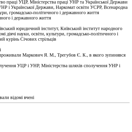
тво праці УЦР, Міністерства праці УНР та Української Держави
 УНР і Української Держави, Наркомат освіти УСРР, Всенародна
ури, громадсько-політичного і державного життя
ичного і державного життя
иївський юридичний інститут, Київський інститут народного
і діячі науки, освіти, культури, громадсько-політичного і
ий курінь Січових стрільців
і
проживали Маркович Я. М., Трегубов Є. К., в якого зупинявся
олучення УЦР і УНР, Міністерства шляхів сполучення УНР і
али відомі вчені