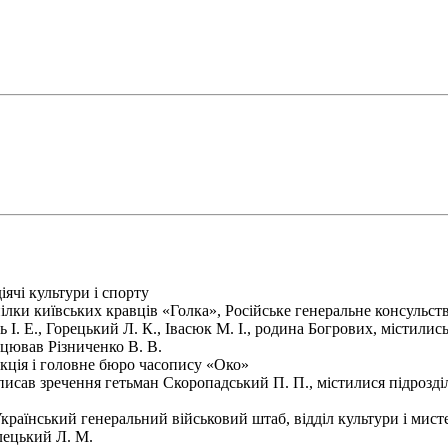
ячі культури і спорту
ки київських кравців «Голка», Російське генеральне консульство
 І. Е., Горецький Л. К., Івасюк М. І., родина Богрових, містили
цював Різниченко В. В.
ція і головне бюро часопису «Око»
дписав зречення гетьман Скоропадський П. П., містилися підрозді
аїнський генеральний військовий штаб, відділ культури і мисте
лецький Л. М.