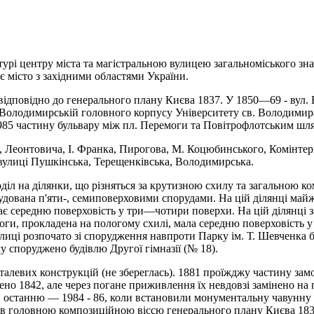
рі центру міста та магістральною вулицею за­гальноміського значе
є місто з західними областями України.
ідповідно до гене­рального плану Києва 1837. У 1850—69 - вул. 
. Володимирській го­ловного корпусу Університету св. Володимира.
. 1985 частину буль­вару між пл. Перемоги та Повітрофлотським 
Леонтовича, І. Франка, Пирогова, М. Коцю­бинського, Комінтерну
 вулиці Пушкінська, Терещенківська, Володимирська.
діл на ділянки, що різняться за крутизною схилу та за­гальною ко
дована п'яти-, семи­поверховими спорудами. На цій ділянці майж
є середню поверховість у три—чотири поверхи. На цій ділянці за
моги, прокла­дена на пологому схилі, мала середню поверховість у
иці розпочато зі спорудження навпроти Парку ім. Т. Шевченка буд
 споруд­жено будівлю Другої гімназії (№ 18).
еталевих кон­струкцій (не збереглась). 1881 про­їжджу частину за
о 1842, але через погане приживлення їх невдовзі замінено на п
 останню — 1984 - 86, коли встановили монумен­тальну чавунну о
був головною композиційною віссю генерального плану Києва 183