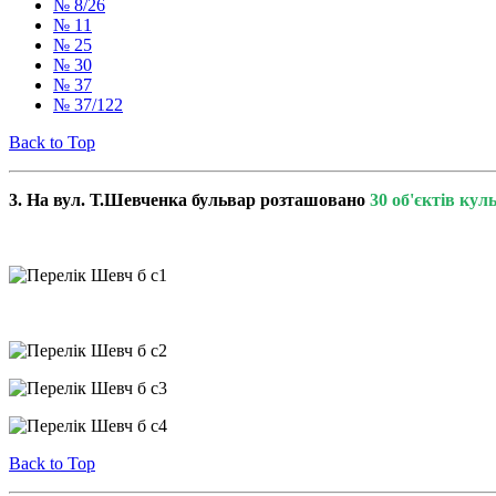
№ 8/26
№ 11
№ 25
№ 30
№ 37
№ 37/122
Back to Top
3. На вул.
Т.Шевченка бульвар розташовано
30 об'єктів ку
Back to Top